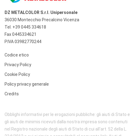
DZ METALCOLOR S.r.l. Unipersonale
36030 Montecchio Precalcino Vicenza
Tel.
+39 0445 334618
Fax 0445334621
P.IVA 03982770244
Codice etico
Privacy Policy
Cookie Policy
Policy privacy generale
Credits
Obblighi informativi per le erogazioni pubbliche: gli aiuti di Stato e
gli aiuti de minimis ricevuti dalla nostra impresa sono contenuti
nel Registro nazionale degli aiuti di Stato di cui all'art. 52 della L.